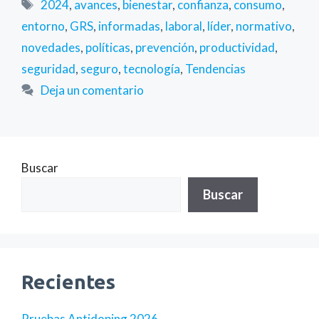
Etiquetas
2024
,
avances
,
bienestar
,
confianza
,
consumo
,
entorno
,
GRS
,
informadas
,
laboral
,
líder
,
normativo
,
novedades
,
políticas
,
prevención
,
productividad
,
seguridad
,
seguro
,
tecnología
,
Tendencias
Deja un comentario
Buscar
Buscar
Recientes
Pruebas Antidoping 2026