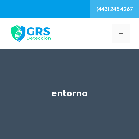
Saltar
(443) 245 4267
al
contenido
MENÚ
entorno