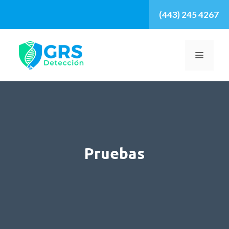
Saltar
(443) 245 4267
al
contenido
MENÚ
Pruebas