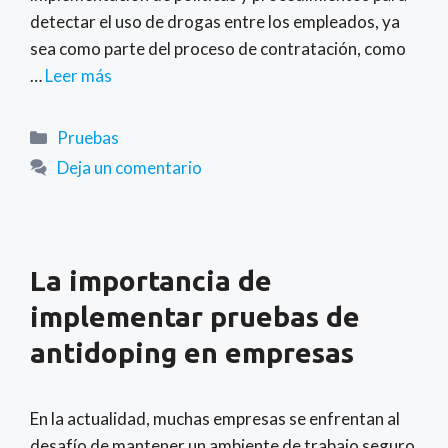
detectar el uso de drogas entre los empleados, ya
sea como parte del proceso de contratación, como
…
Leer más
Categorías
Pruebas
Deja un comentario
La importancia de
implementar pruebas de
antidoping en empresas
En la actualidad, muchas empresas se enfrentan al
desafío de mantener un ambiente de trabajo seguro