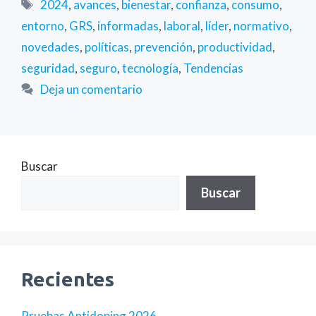
Etiquetas
2024
,
avances
,
bienestar
,
confianza
,
consumo
,
entorno
,
GRS
,
informadas
,
laboral
,
líder
,
normativo
,
novedades
,
políticas
,
prevención
,
productividad
,
seguridad
,
seguro
,
tecnología
,
Tendencias
Deja un comentario
Buscar
Buscar
Recientes
Pruebas Antidoping 2026