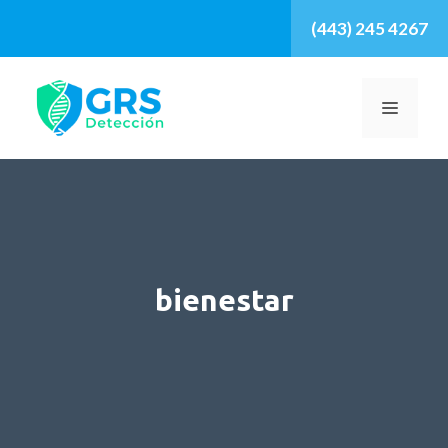
Saltar
(443) 245 4267
al
contenido
MENÚ
bienestar