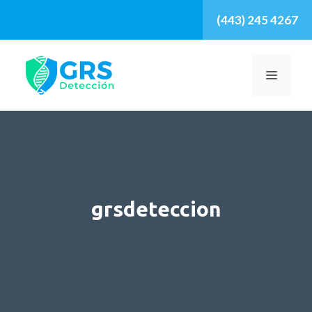
Saltar
(443) 245 4267
al
contenido
MENÚ
grsdeteccion