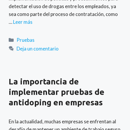
detectar el uso de drogas entre los empleados, ya
sea como parte del proceso de contratación, como
…
Leer más
Categorías
Pruebas
Deja un comentario
La importancia de
implementar pruebas de
antidoping en empresas
En la actualidad, muchas empresas se enfrentan al
desafío de mantener un ambiente de trabajo seguro